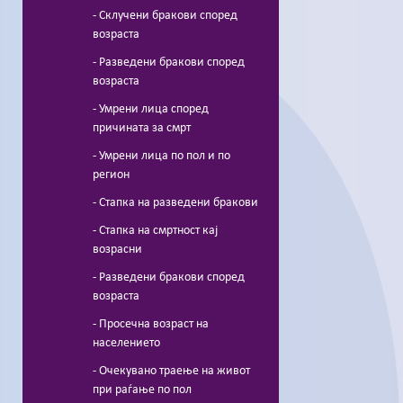
- Склучени бракови според
возраста
- Разведени бракови според
возраста
- Умрени лица според
причината за смрт
- Умрени лица по пол и по
регион
- Стапка на разведени бракови
- Стапка на смртност кај
возрасни
- Разведени бракови според
возраста
- Просечна возраст на
населението
- Очекувано траење на живот
при раѓање по пол