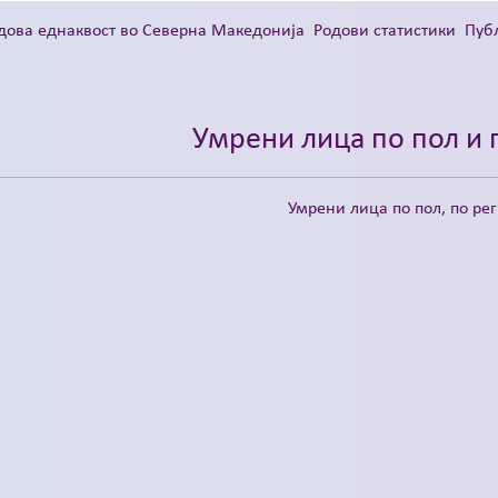
дова еднаквост во Северна Македонија
Родови статистики
Пуб
Умрени лица по пол и 
Умрени лица по пол, по ре