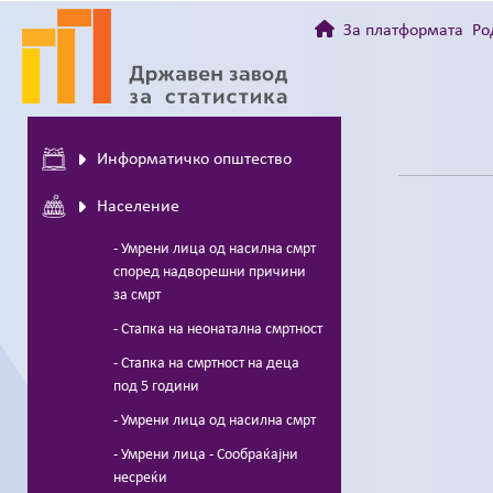
За платформата
Ро
Информатичко општество
Население
- Умрени лица од насилна смрт
според надворешни причини
за смрт
- Стапка на неонатална смртност
- Стапка на смртност на деца
под 5 години
- Умрени лица од насилна смрт
- Умрени лица - Сообраќајни
несреќи