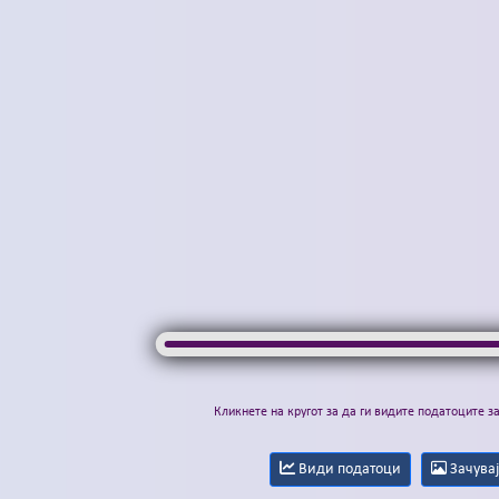
Кликнете на кругот за да ги видите податоците з
Види податоци
Зачувај