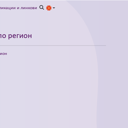
ликации и линкови
по регион
гион