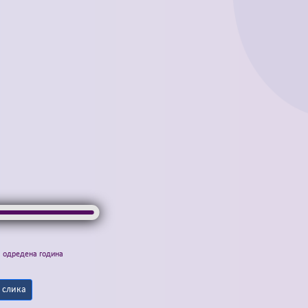
а одредена година
 слика